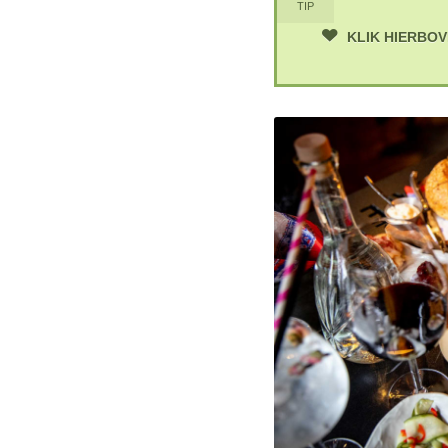
TIP
KLIK HIERBO
t en chocoladesaus