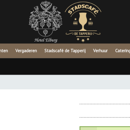
nten
Vergaderen
Stadscafé de Tapperij
Verhuur
Caterin
TAPASKAART