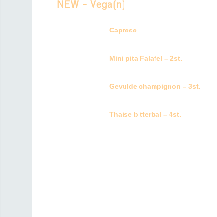
NEW – Vega(n)
Caprese
tomaat, mozzarella en pesto
Mini pita Falafel – 2st.
met harissamayo
Gevulde champignon – 3st.
met gekarameliseerde ui, roquefor
Thaise bitterbal – 4st.
met groene curry