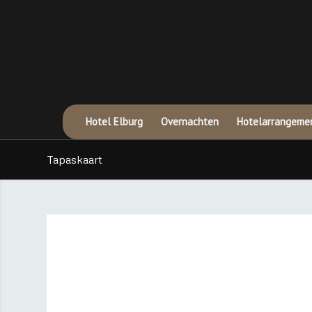
Hotel Elburg
Overnachten
Hotelarrangeme
Tapaskaart
Tapaskaart
Tapas eten tot 21.00u / Fingerfood de gehele dag