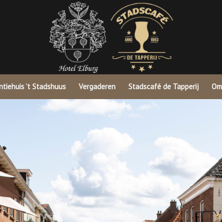
tiehuis ’t Stadshuus
Vergaderen
Stadscafé de Tapperij
Om