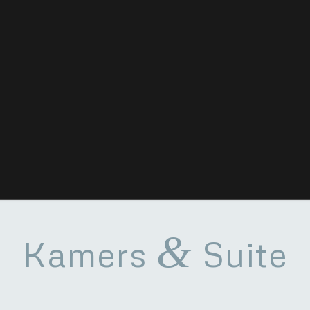
&
Kamers
Suite