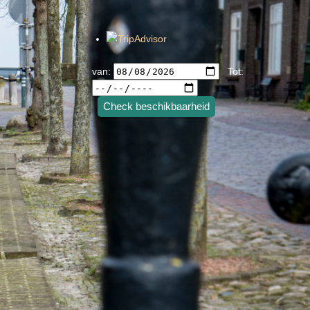
van:
Tot:
Check beschikbaarheid