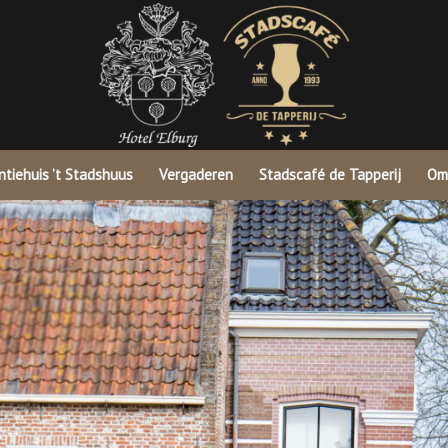
tiehuis ’t Stadshuus
Vergaderen
Stadscafé de Tapperij
Om