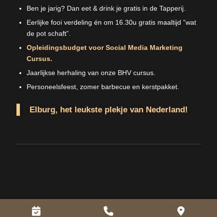
Ben je jarig? Dan eet & drink je gratis in de Tapperij.
Eerlijke fooi verdeling én om 16.30u gratis maaltijd ”wat
de pot schaft”.
Opleidingsbudget voor Social Media Marketing
Cursus.
Jaarlijkse herhaling van onze BHV cursus.
Personeelsfeest, zomer barbecue en kerstpakket.
Elburg, het leukste plekje van Nederland!
Boeken
Phone
Googl