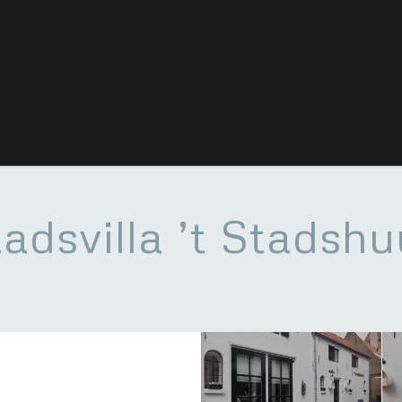
adsvilla ’t Stadsh
s