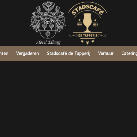
nten
Vergaderen
Stadscafé de Tapperij
Verhuur
Caterin