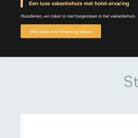
Een luxe vakantiehuis met hotel-ervaring
Huisdieren,-en roken is niet toegestaan in het vakantiehuis.
Meer lezen over Omgeving Veluwe
St
Een intiem luxe vakantiehui