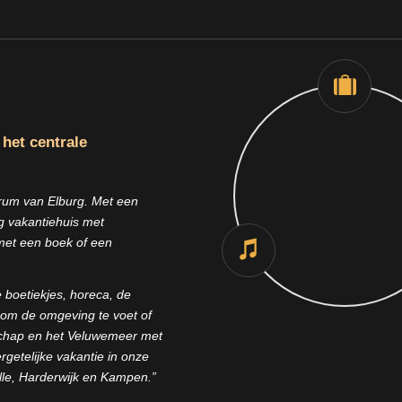
 het centrale
Muziekbingo, cocktai
workshop, walking dinn
trum van Elburg. Met een
gevulde koelkast in de vi
€ 30,- per baan voor max
Obv. 12personen € 50,-
bar, varen met stadsslo
g vakantiehuis met
persoon (twee nachte
personen 55min.
beleeftour brouwerij
met een boek of een
 boetiekjes, horeca, de
 om de omgeving te voet of
dschap en het Veluwemeer met
getelijke vakantie in onze
lle, Harderwijk en Kampen.”