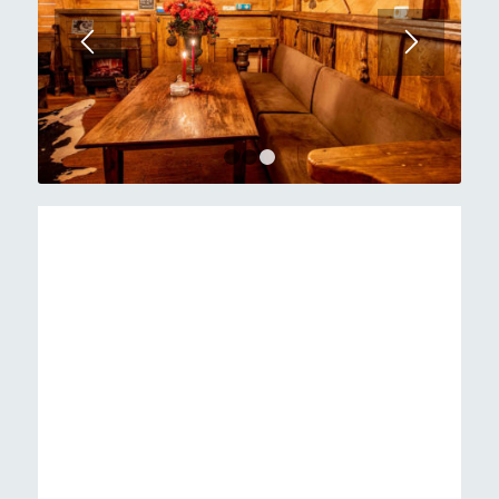
1
2
3
Hotel Elburg is ideaal voor een bezoek aan
Elburg. Het is niet alleen betaalbaar, maar
bovendien comfortabel en centraal gelegen.
Geniet van een charmante omgeving met
een groot aantal voorzieningen die speciaal
zijn ontworpen voor reizigers zoals jij.
Tijdens je verblijf kun je profiteren van
voorzieningen, zoals wellness,-en