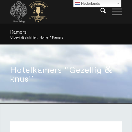
Nederlands
Kamers
U bevindt zich hier:
Home
/
Kamers
&
Hotelkamers ‘’Gezellig
knus’’