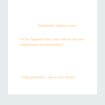
beautybehandeling, bagageopslag een
goed eetcafé ‘’De Tapperij’’, en kun je
gebruikmaken van gratis wifi bij Hotel
Elburg.
Bezoek ons
Stadscafé, welkom voor:
Lunch, tapas, fingerfood en borrelen.
”In de Tapperij ben u aan boord van een
nagebouwd handelsschip!”
Als je tijd over hebt, raden we Museum
Elburg, Zandverhalen en Grote St.
Nicolaaskerk aan. Dit zijn een aantal
populaire attracties op loopafstand.
”Zalig genieten”, dat is ons motto!