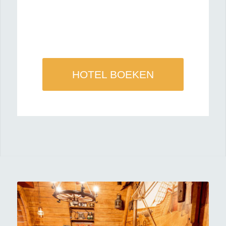
Wij heten u van harte welkom in Hotel
Elburg en Stadscafé de Tapperij!
Bij ons bent u altijd aan het juiste adres
voor een fijne overnachting, goed ontbijt en
een gezellig weekend!
HOTEL BOEKEN