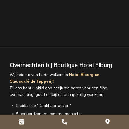
Overnachten bij Boutique Hotel Elburg
Wij heten u van harte welkom in
Hotel Elburg en
Stadscafé de Tapperij!
Bij ons bent u altijd aan het juiste adres voor een fijne
overnachting, goed ontbijt en een gezellig weekend.
Bruidssuite ”Dankbaar wezen”
Standaardkamers met regendouche
Boeken
Phone
Googl
Familiekamer met bad